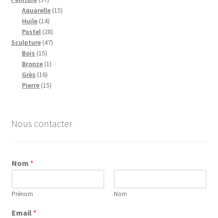
produits
15
Aquarelle
15
14
produits
Huile
14
produits
28
Pastel
28
47
produits
Sculpture
47
15
produits
Bois
15
produits
1
Bronze
1
16
produit
Grès
16
produits
15
Pierre
15
produits
Nous contacter
Nom
*
Prénom
Nom
Email
*