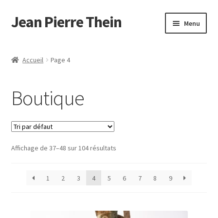
Jean Pierre Thein
Aller
Aller
Menu
à
au
la
contenu
Accueil
navigation
Accueil
Page 4
Mon compte
Boutique
Panier
Validation de la commande
Affichage de 37–48 sur 104 résultats
1
2
3
4
5
6
7
8
9