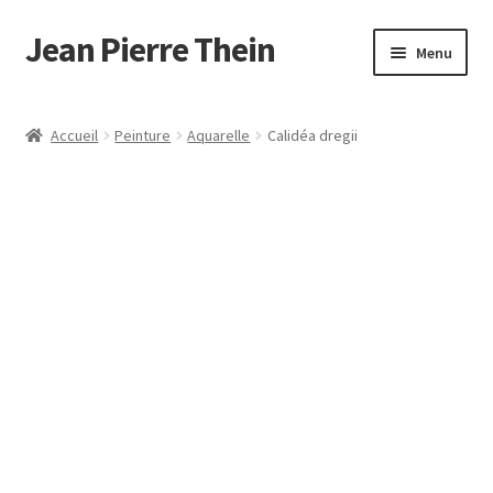
Jean Pierre Thein
Aller
Aller
Menu
à
au
la
contenu
Accueil
navigation
Accueil
Peinture
Aquarelle
Calidéa dregii
Mon compte
Panier
Validation de la commande