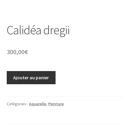
Calidéa dregii
300,00
€
quantité
Ajouter au panier
de
Calidéa
dregii
Catégories :
Aquarelle
,
Peinture