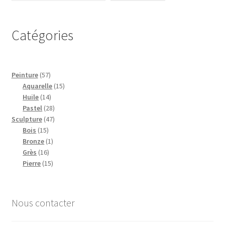
Catégories
57
Peinture
57
produits
15
Aquarelle
15
14
produits
Huile
14
produits
28
Pastel
28
47
produits
Sculpture
47
15
produits
Bois
15
produits
1
Bronze
1
16
produit
Grès
16
produits
15
Pierre
15
produits
Nous contacter