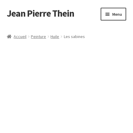
Jean Pierre Thein
Aller
Aller
Menu
à
au
la
contenu
Accueil
navigation
Accueil
Peinture
Huile
Les sabines
Mon compte
Panier
Validation de la commande