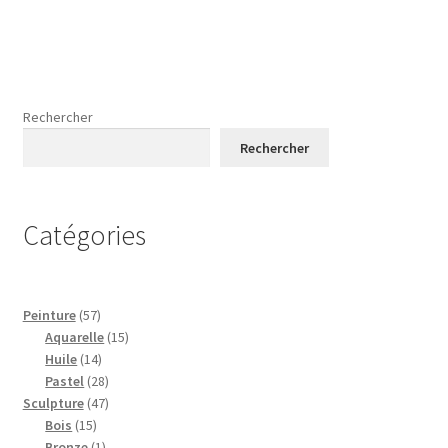
Rechercher
Rechercher
Catégories
57
Peinture
57
produits
15
Aquarelle
15
14
produits
Huile
14
produits
28
Pastel
28
47
produits
Sculpture
47
15
produits
Bois
15
produits
1
Bronze
1