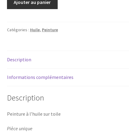
Ajouter au panier
de
Les
sabines
Catégories :
Huile
,
Peinture
Description
Informations complémentaires
Description
Peinture à l’huile sur toile
Pièce unique