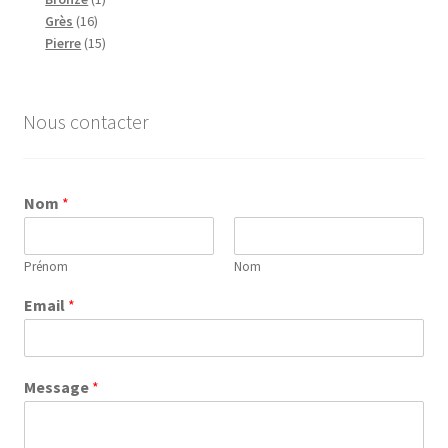
16
produit
Grès
16
produits
15
Pierre
15
produits
Nous contacter
Nom
*
Prénom
Nom
Email
*
Message
*