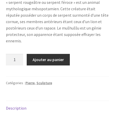
« serpent rougeâtre ou serpent féroce » est un animal
mythologique mésopotamien. Cette créature était
réputée posséder un corps de serpent surmonté d’une tête
cornue, ses membres antérieurs étant ceux d’un lion et
postérieurs ceux d’un rapace. Le mušhuššu est un génie
protecteur, son apparence étant supposée effrayer les
ennemis.
quantité
Ajouter au panier
de
Nabou
et
Tashmetoum
Catégories :
Pierre
,
Sculpture
Description