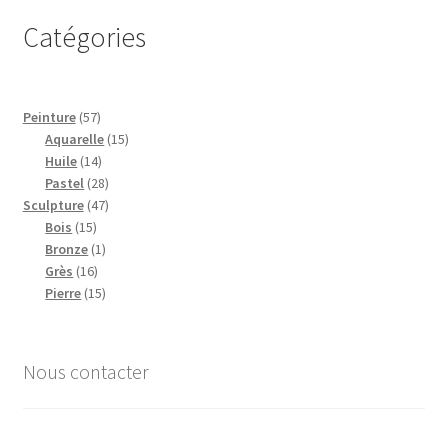
Catégories
57
Peinture
57
produits
15
Aquarelle
15
14
produits
Huile
14
produits
28
Pastel
28
47
produits
Sculpture
47
15
produits
Bois
15
produits
1
Bronze
1
16
produit
Grès
16
produits
15
Pierre
15
produits
Nous contacter