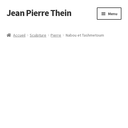
Jean Pierre Thein
Aller
Aller
Menu
à
au
la
contenu
Accueil
navigation
Accueil
Sculpture
Pierre
Nabou et Tashmetoum
Mon compte
Panier
Validation de la commande