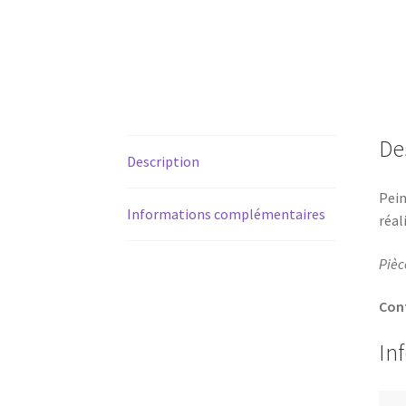
De
Description
Pein
Informations complémentaires
réal
Pièc
Cont
In