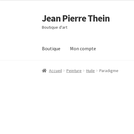
Jean Pierre Thein
Aller
Aller
à
au
Boutique d'art
la
contenu
navigation
Boutique
Mon compte
Accueil
Mon compte
Panier
Validation de la 
Accueil
Peinture
Huile
Paradigme