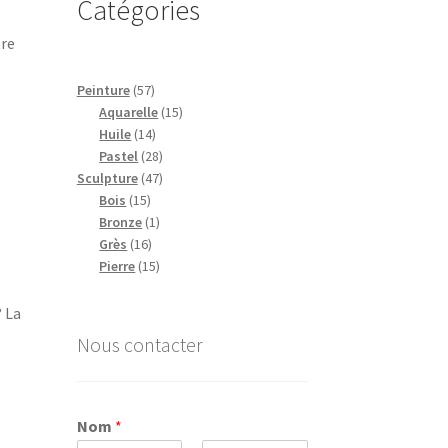
Catégories
tre
57
Peinture
57
produits
15
Aquarelle
15
14
produits
Huile
14
produits
28
Pastel
28
47
produits
Sculpture
47
15
produits
Bois
15
produits
1
Bronze
1
16
produit
Grès
16
produits
15
Pierre
15
produits
? La
Nous contacter
Nom
*