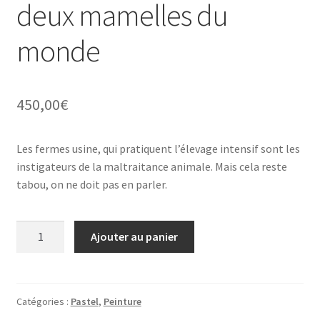
deux mamelles du
monde
450,00
€
Les fermes usine, qui pratiquent l’élevage intensif sont les
instigateurs de la maltraitance animale. Mais cela reste
tabou, on ne doit pas en parler.
quantité
Ajouter au panier
de
Productivisme
et
maltraitance
Catégories :
Pastel
,
Peinture
sont