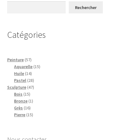
Rechercher
Catégories
57
Peinture
57
produits
15
Aquarelle
15
14
produits
Huile
14
produits
28
Pastel
28
47
produits
Sculpture
47
15
produits
Bois
15
produits
1
Bronze
1
16
produit
Grès
16
produits
15
Pierre
15
produits
Nous contacter