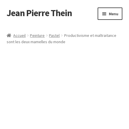
Jean Pierre Thein
Aller
Aller
Menu
à
au
la
contenu
Accueil
navigation
Accueil
Peinture
Pastel
Productivisme et maltraitance
sont les deux mamelles du monde
Mon compte
Panier
Validation de la commande