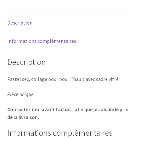
les
deux
Description
mamelles
du
monde
Informations complémentaires
Description
Pastel sec, collage pour pour l’habit avec cadre vitré
Pièce unique
Contactez moi avant l’achat, afin que je calcule le prix
de la livraison.
Informations complémentaires